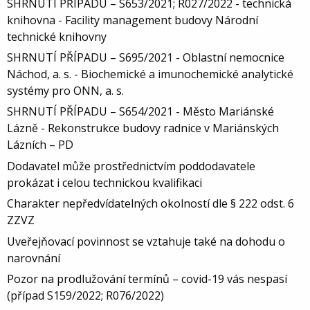
SHRNUTÍ PŘÍPADU – S653/2021; R027/2022 - technická
knihovna - Facility management budovy Národní
technické knihovny
SHRNUTÍ PŘÍPADU – S695/2021 - Oblastní nemocnice
Náchod, a. s. - Biochemické a imunochemické analytické
systémy pro ONN, a. s.
SHRNUTÍ PŘÍPADU – S654/2021 - Město Mariánské
Lázně - Rekonstrukce budovy radnice v Mariánských
Lázních – PD
Dodavatel může prostřednictvím poddodavatele
prokázat i celou technickou kvalifikaci
Charakter nepředvídatelných okolností dle § 222 odst. 6
ZZVZ
Uveřejňovací povinnost se vztahuje také na dohodu o
narovnání
Pozor na prodlužování termínů – covid-19 vás nespasí
(případ S159/2022; R076/2022)