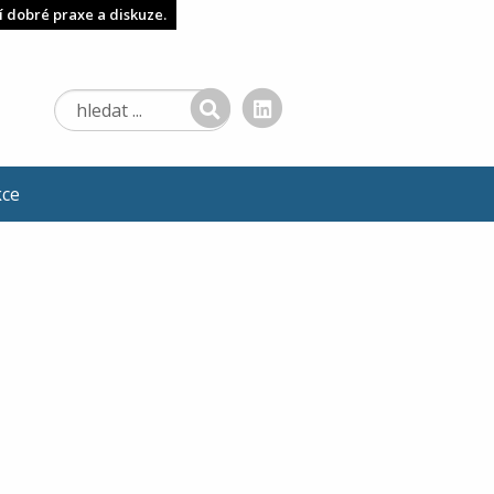
í dobré praxe a diskuze.
kce