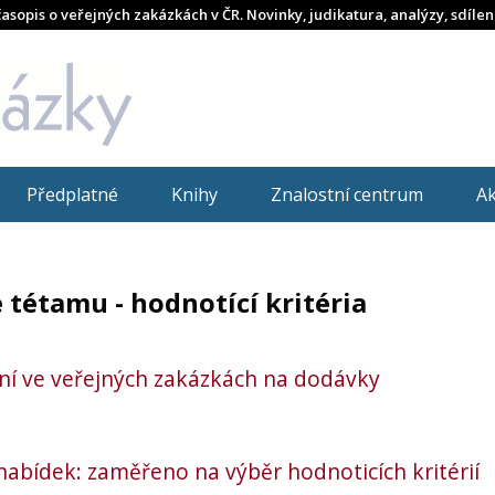
časopis o veřejných zakázkách v ČR. Novinky, judikatura, analýzy, sdílen
Předplatné
Knihy
Znalostní centrum
A
 tétamu - hodnotící kritéria
ní ve veřejných zakázkách na dodávky
abídek: zaměřeno na výběr hodnoticích kritérií