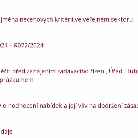
zejména necenových kritérií ve veřejném sektoru
24 – R072/2024
ěřit před zahájením zadávacího řízení, Úřad i tu
m průzkumem
 o hodnocení nabídek a její vliv na dodržení zás
daje