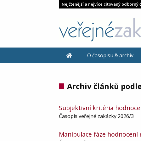
Nejčtenější a nejvíce citovaný odborný 
O časopisu & archiv
Archiv článků podle
Subjektivní kritéria hodnoce
Časopis veřejné zakázky 2026/3
Manipulace fáze hodnocení n