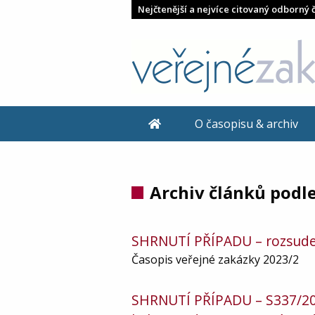
Nejčtenější a nejvíce citovaný odborný 
O časopisu & archiv
Archiv článků podle
SHRNUTÍ PŘÍPADU – rozsudek 
Časopis veřejné zakázky 2023/2
SHRNUTÍ PŘÍPADU – S337/2021