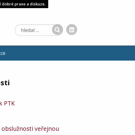
í dobré praxe a diskuze.
kce
sti
 k PTK
 obslužnosti veřejnou