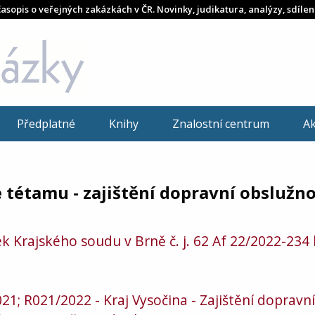
časopis o veřejných zakázkách v ČR. Novinky, judikatura, analýzy, sdílen
Předplatné
Knihy
Znalostní centrum
A
 tétamu - zajištění dopravní obslužno
Krajského soudu v Brně č. j. 62 Af 22/2022-234
; R021/2022 - Kraj Vysočina - Zajištění dopravní