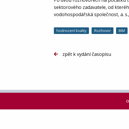
Po dvou rozhovorech na počátku to
sektorového zadavatele, od kterého
vodohospodářská společnost, a. s.
hodnocení kvality
Rozhovor
BIM
zpět k vydání časopisu
O