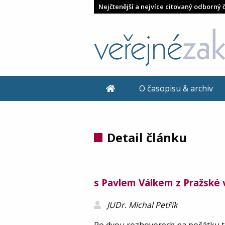
Nejčtenější a nejvíce citovaný odborný 
O časopisu & archiv
Detail článku
s Pavlem Válkem z Pražské 
JUDr. Michal Petřík