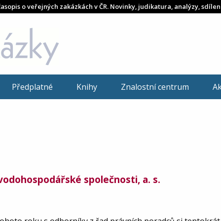
časopis o veřejných zakázkách v ČR. Novinky, judikatura, analýzy, sdílen
Předplatné
Knihy
Znalostní centrum
A
vodohospodářské společnosti, a. s.