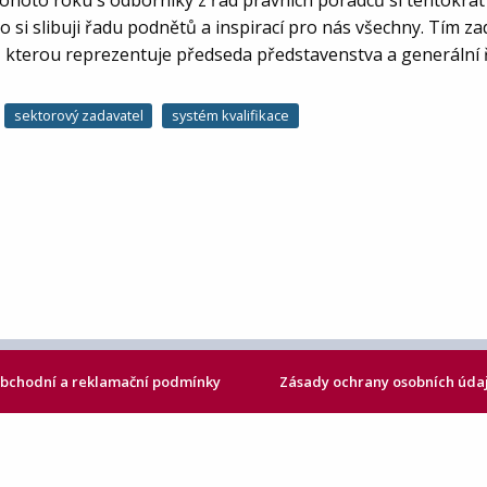
hoto roku s odborníky z řad právních poradců si tentokrá
 si slibuji řadu podnětů a inspirací pro nás všechny. Tím z
, kterou reprezentuje předseda představenstva a generální ř
sektorový zadavatel
systém kvalifikace
bchodní a reklamační podmínky
Zásady ochrany osobních úda