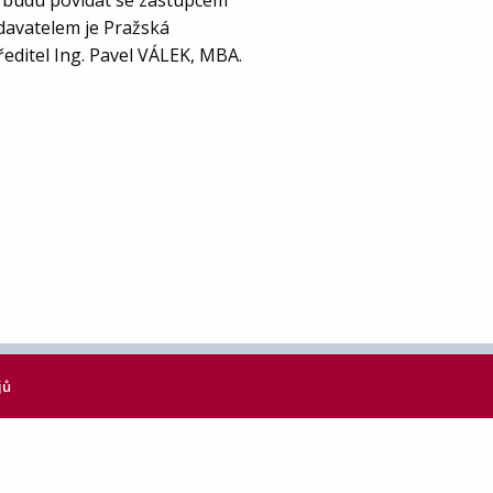
t budu povídat se zástupcem
adavatelem je Pražská
editel Ing. Pavel VÁLEK, MBA.
jů