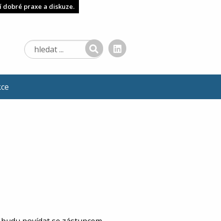
í dobré praxe a diskuze.
kce