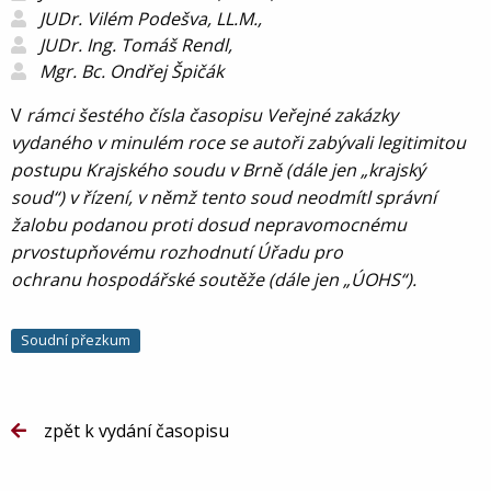
JUDr. Vilém Podešva, LL.M.,
JUDr. Ing. Tomáš Rendl,
Mgr. Bc. Ondřej Špičák
V
rámci šestého čísla časopisu
Veřejné zakázky
vydaného
v minulém roce se autoři
zabývali legitimitou
postupu
Krajského soudu v Brně (dále
jen „krajský
soud“) v řízení, v němž tento
soud neodmítl správní
žalobu podanou
proti dosud nepravomocnému
prvostupňovému
rozhodnutí Úřadu pro
ochranu
hospodářské soutěže (dále jen „ÚOHS“).
Soudní přezkum
zpět k vydání časopisu