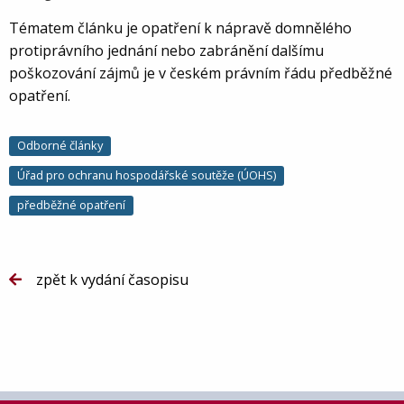
Tématem článku je opatření k nápravě domnělého
protiprávního jednání nebo zabránění dalšímu
poškozování zájmů je v českém právním řádu předběžné
opatření.
Odborné články
Úřad pro ochranu hospodářské soutěže (ÚOHS)
předběžné opatření
zpět k vydání časopisu