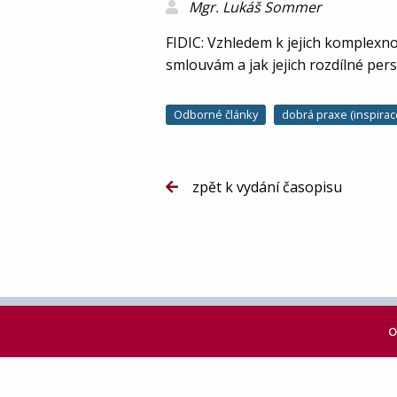
Mgr. Lukáš Sommer
FIDIC: Vzhledem k jejich komplexno
smlouvám a jak jejich rozdílné persp
Odborné články
dobrá praxe (inspirac
zpět k vydání časopisu
O