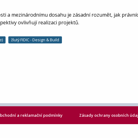
sti a mezinárodnímu dosahu je zásadní rozumět, jak právníci
ektivy ovlivňují realizaci projektů.
e)
žlutý FIDIC - Design & Build
bchodní a reklamační podmínky
Zásady ochrany osobních úda