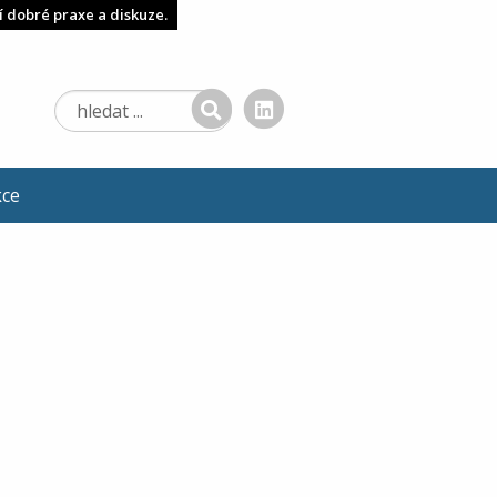
í dobré praxe a diskuze.
kce