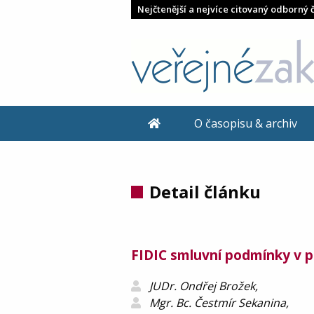
Nejčtenější a nejvíce citovaný odborný 
O časopisu & archiv
Detail článku
FIDIC smluvní podmínky v pr
JUDr. Ondřej Brožek,
Mgr. Bc. Čestmír Sekanina,