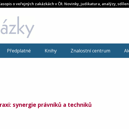
časopis o veřejných zakázkách v ČR. Novinky, judikatura, analýzy, sdílen
Předplatné
Knihy
Znalostní centrum
A
axi: synergie právníků a techniků