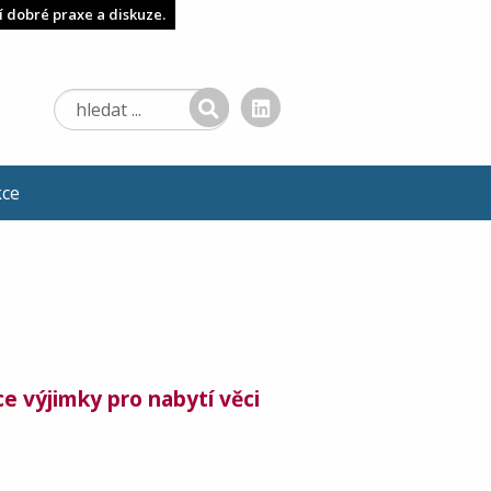
í dobré praxe a diskuze.
kce
e výjimky pro nabytí věci