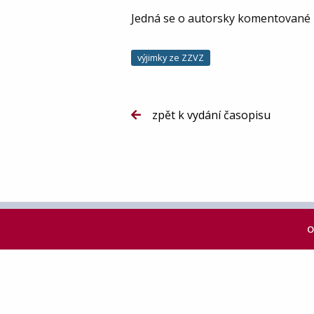
Jedná se o autorsky komentované 
výjimky ze ZZVZ
zpět k vydání časopisu
O