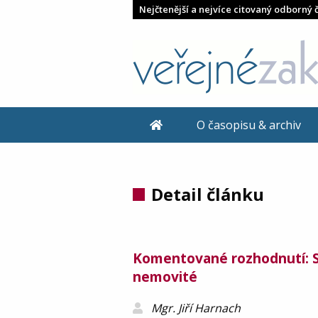
Nejčtenější a nejvíce citovaný odborný 
O časopisu & archiv
Detail článku
Komentované rozhodnutí: Sle
nemovité
Mgr. Jiří Harnach