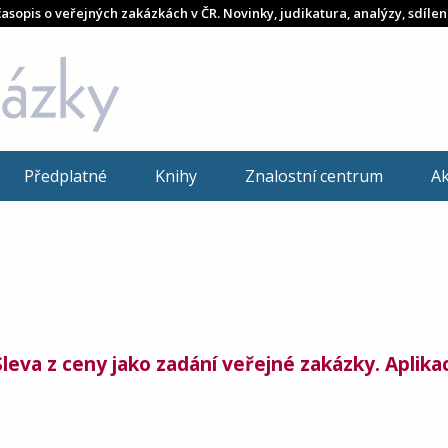
časopis o veřejných zakázkách v ČR. Novinky, judikatura, analýzy, sdílen
Předplatné
Knihy
Znalostní centrum
A
va z ceny jako zadání veřejné zakázky. Aplikac