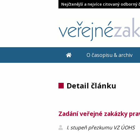
Nejčtenější a nejvíce citovaný odborný 
O časopisu & archiv
Detail článku
Zadání veřejné zakázky pra
I. stupeň přezkumu VZ ÚOHS