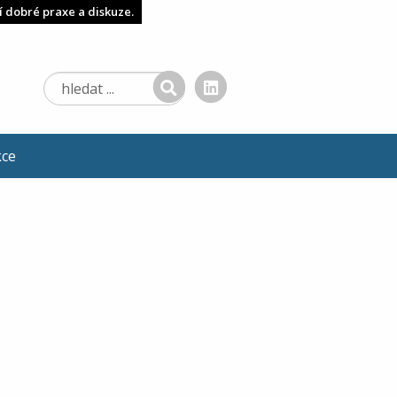
í dobré praxe a diskuze.
kce