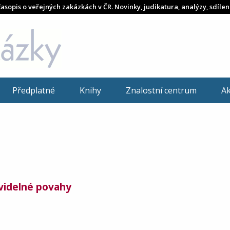
časopis o veřejných zakázkách v ČR. Novinky, judikatura, analýzy, sdílen
Předplatné
Knihy
Znalostní centrum
A
videlné povahy