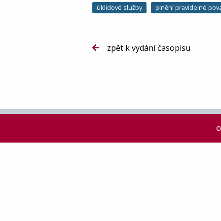
úklidové služby
plnění pravidelné pov
zpět k vydání časopisu
O