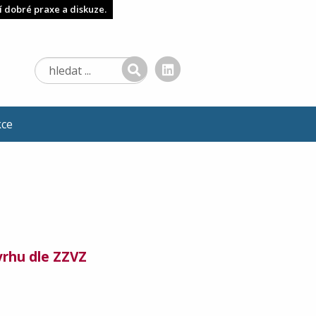
í dobré praxe a diskuze.
kce
vrhu dle ZZVZ