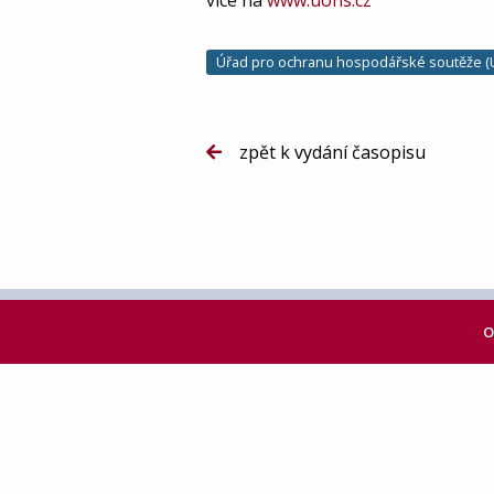
více na
www.uohs.cz
Úřad pro ochranu hospodářské soutěže 
zpět k vydání časopisu
O