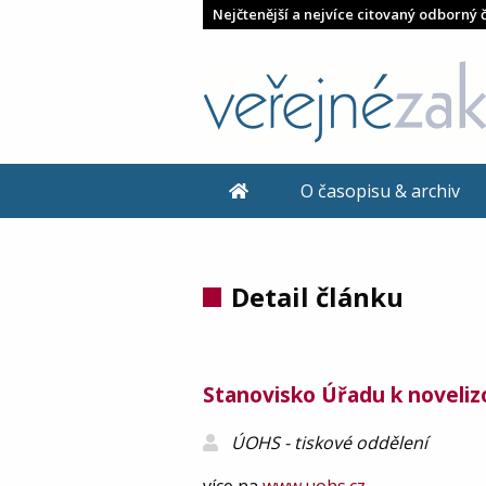
Nejčtenější a nejvíce citovaný odborný 
O časopisu & archiv
Detail článku
Stanovisko Úřadu k noveliz
ÚOHS - tiskové oddělení