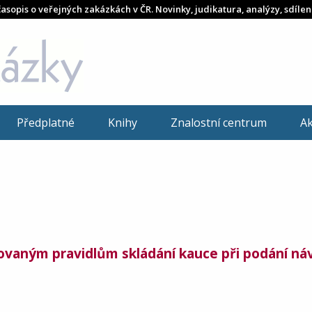
časopis o veřejných zakázkách v ČR. Novinky, judikatura, analýzy, sdílen
Předplatné
Knihy
Znalostní centrum
A
ovaným pravidlům skládání kauce při podání ná