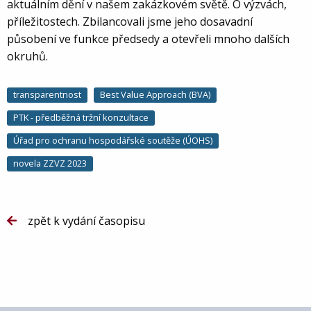
aktuálním dění v našem zakázkovém světě. O výzvách,
příležitostech. Zbilancovali jsme jeho dosavadní
působení ve funkce předsedy a otevřeli mnoho dalších
okruhů.
transparentnost
Best Value Approach (BVA)
PTK - předběžná tržní konzultace
Úřad pro ochranu hospodářské soutěže (ÚOHS)
novela ZZVZ 2023
zpět k vydání časopisu