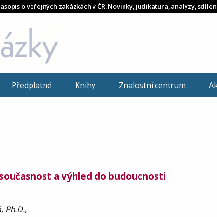
časopis o veřejných zakázkách v ČR. Novinky, judikatura, analýzy, sdílen
Předplatné
Knihy
Znalostní centrum
A
 současnost a výhled do budoucnosti
, Ph.D.,