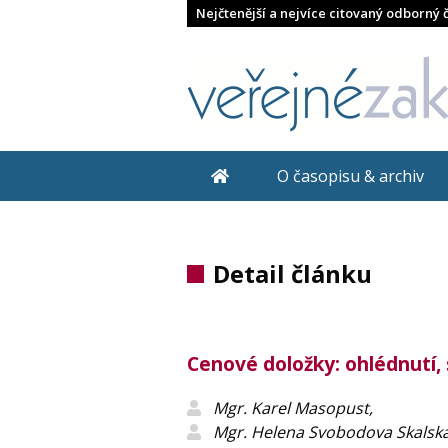
Nejčtenější a nejvíce citovaný odborný 
O časopisu & archiv
Detail článku
Cenové doložky: ohlédnutí,
Mgr. Karel Masopust,
Mgr. Helena Svobodova Skalská