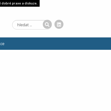
í dobré praxe a diskuze.
kce