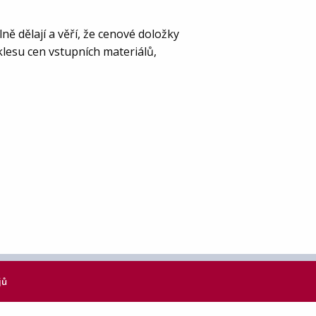
ě dělají a věří, že cenové doložky
oklesu cen vstupních materiálů,
jů