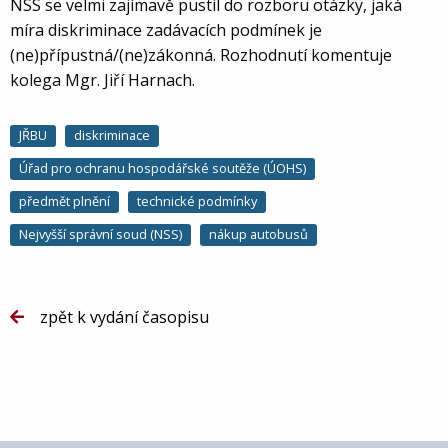
NSS se velmi zajímavě pustil do rozboru otázky, jaká
míra diskriminace zadávacích podmínek je
(ne)přípustná/(ne)zákonná. Rozhodnutí komentuje
kolega Mgr. Jiří Harnach.
JŘBU
diskriminace
Úřad pro ochranu hospodářské soutěže (ÚOHS)
předmět plnění
technické podmínky
Nejvyšší správní soud (NSS)
nákup autobusů
zpět k vydání časopisu