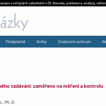
časopis o veřejných zakázkách v ČR. Novinky, judikatura, analýzy, sdílen
Předplatné
Knihy
Znalostní centrum
A
ného zadávání: zaměřeno na měření a kontrolu
., Ph. D.