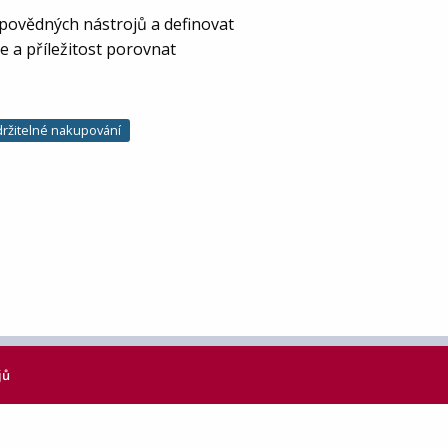
dpovědných nástrojů a definovat
e a příležitost porovnat
držitelné nakupování
jů