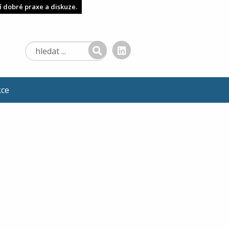
í dobré praxe a diskuze.
kce