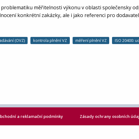
t problematiku měřitelnosti výkonu v oblasti společensky o
nocení konkrétní zakázky, ale i jako referenci pro dodavatel
adávání (OVZ)
kontrola plnění VZ
měření plnění VZ
ISO 20400: u
bchodní a reklamační podmínky
Zásady ochrany osobních úda