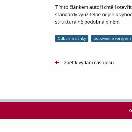
Tímto článkem autoři chtějí otevří
standardy využitelné nejen k vyhod
strukturálně podobná plnění.
Odborné články
odpovědné veřejné z
zpět k vydání časopisu
O