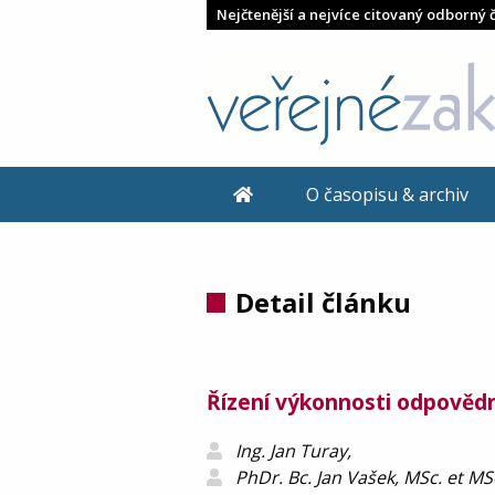
Nejčtenější a nejvíce citovaný odborný 
O časopisu & archiv
Detail článku
Řízení výkonnosti odpověd
Ing. Jan Turay,
PhDr. Bc. Jan Vašek, MSc. et MSc