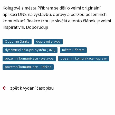
Kolegové z města Příbram se dělí o velmi originální
aplikaci DNS na výstavbu, opravy a údržbu pozemních
komunikací. Reakce trhu je skvělá a tento článek je velmi
inspirativní. Doporučuji.
Odborné články
dopravní stavby
dynamický nákupní systém (DNS)
město Příbram
pozemní komunikace - výstavba
pozemní komunikace - opravy
pozemní komunikace - údržba
zpět k vydání časopisu