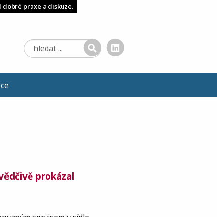
í dobré praxe a diskuze.
kce
vědčivě prokázal