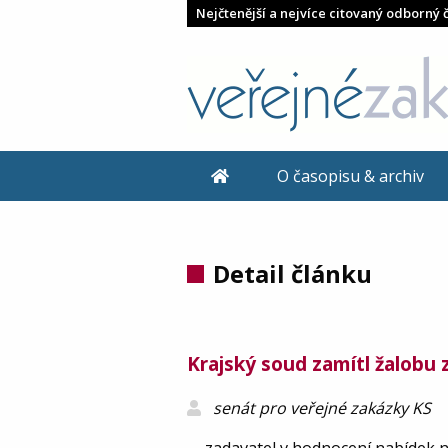
Nejčtenější a nejvíce citovaný odborný 
O časopisu & archiv
Detail článku
Krajský soud zamítl žalobu
senát pro veřejné zakázky KS