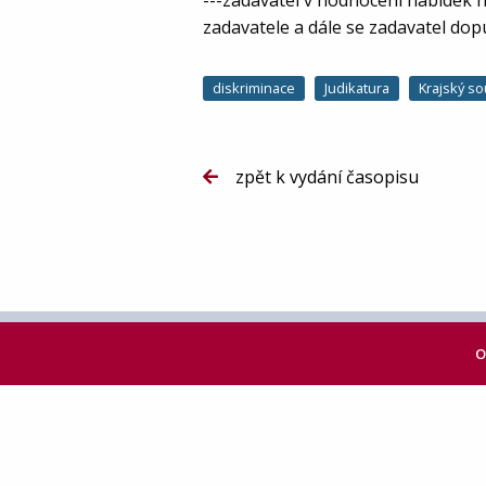
---zadavatel v hodnocení nabídek 
zadavatele a dále se zadavatel dopus
diskriminace
Judikatura
Krajský so
zpět k vydání časopisu
O