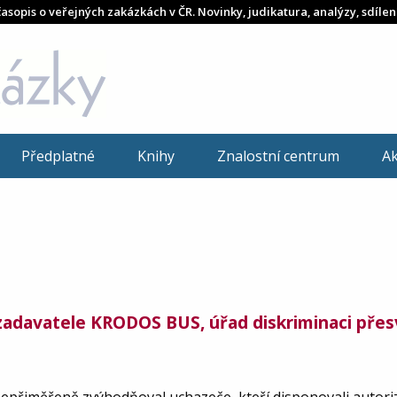
časopis o veřejných zakázkách v ČR. Novinky, judikatura, analýzy, sdílen
Předplatné
Knihy
Znalostní centrum
A
 zadavatele KRODOS BUS, úřad diskriminaci přes