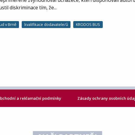
nepřiměřeně zvýhodňoval uchazeče, kteří disponovali autori
til diskriminace tím, že...
ud v Brně
kvalifikace dodavatele/ů
KRODOS BUS
bchodní a reklamační podmínky
Zásady ochrany osobních úda