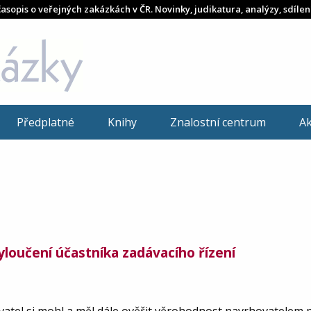
časopis o veřejných zakázkách v ČR. Novinky, judikatura, analýzy, sdílen
Předplatné
Knihy
Znalostní centrum
A
yloučení účastníka zadávacího řízení