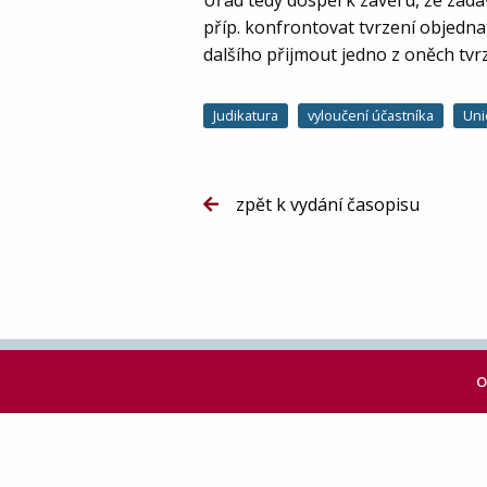
Úřad tedy dospěl k závěru, že zada
příp. konfrontovat tvrzení objedn
dalšího přijmout jedno z oněch tvrze
Judikatura
vyloučení účastníka
Uni
zpět k vydání časopisu
O