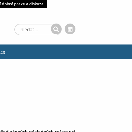
í dobré praxe a diskuze.
kce