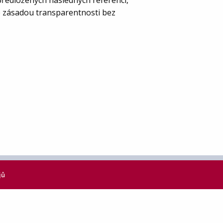
předložených následných referencí,
e zásadou transparentnosti bez
jů