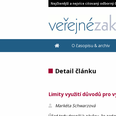
Nejčtenější a nejvíce citovaný odborný 
O časopisu & archiv
Detail článku
Limity využití důvodů pro v
Markéta Schwarzová