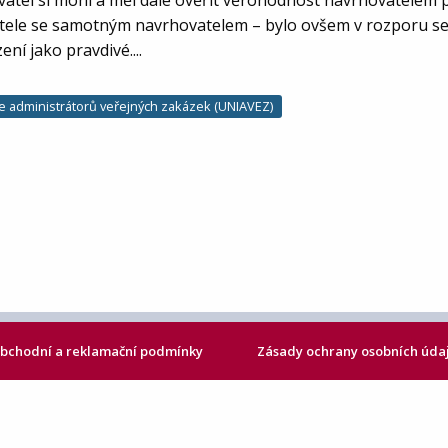
vatel si mohl a měl dále ověřit věrohodnost navrhovatelem 
atele se samotným navrhovatelem – bylo ovšem v rozporu s
ní jako pravdivé....
e administrátorů veřejných zakázek (UNIAVEZ)
bchodní a reklamační podmínky
Zásady ochrany osobních úda