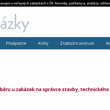
časopis o veřejných zakázkách v ČR. Novinky, judikatura, analýzy, sdílen
Předplatné
Knihy
Znalostní centrum
A
běru u zakázek na správce stavby, technického