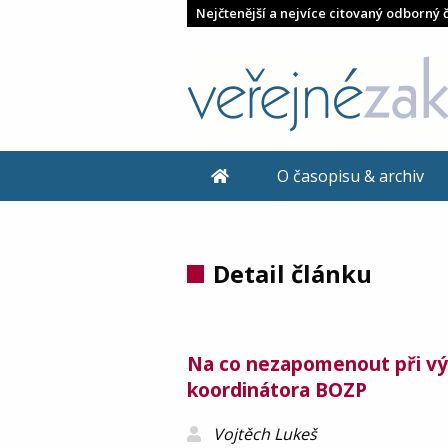
Nejčtenější a nejvíce citovaný odborný 
O časopisu & archiv
Detail článku
Na co nezapomenout při vý
koordinátora BOZP
Vojtěch Lukeš