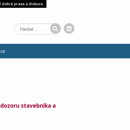
í dobré praxe a diskuze.
kce
 dozoru stavebníka a