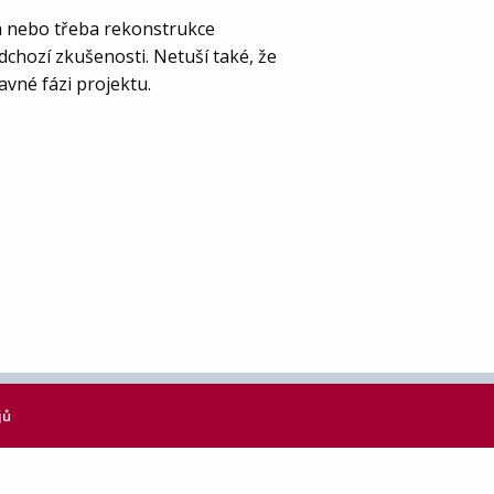
ala nebo třeba rekonstrukce
dchozí zkušenosti. Netuší také, že
avné fázi projektu.
jů