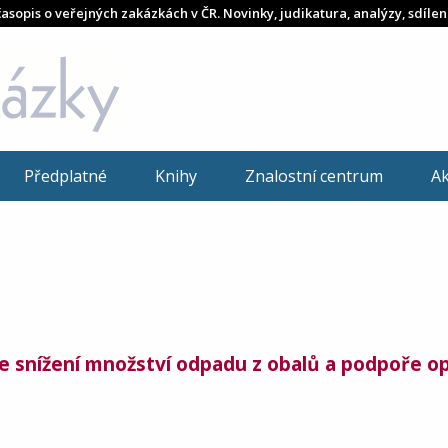
časopis o veřejných zakázkách v ČR. Novinky, judikatura, analýzy, sdílen
Předplatné
Knihy
Znalostní centrum
A
ke snížení množství odpadu z obalů a podpoře o