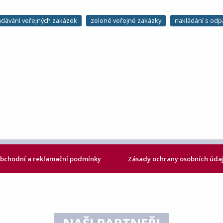
adávání veřejných zakázek
zelené veřejné zakázky
nakládání s odp
bchodní a reklamační podmínky
Zásady ochrany osobních úda