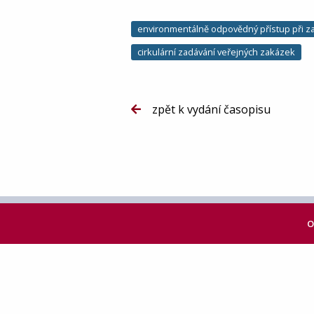
environmentálně odpovědný přístup při z
cirkulární zadávání veřejných zakázek
zpět k vydání časopisu
O