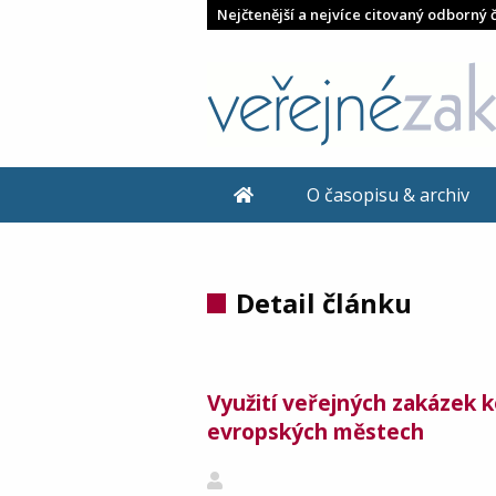
Nejčtenější a nejvíce citovaný odborný 
O časopisu & archiv
Detail článku
Využití veřejných zakázek 
evropských městech