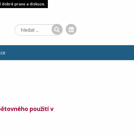
í dobré praxe a diskuze.
kce
pětovného použití v