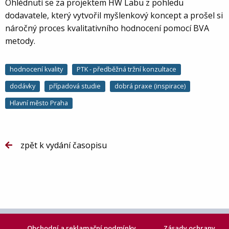
Ohlédnutí se za projektem HW Labu z pohledu
dodavatele, který vytvořil myšlenkový koncept a prošel si
náročný proces kvalitativního hodnocení pomocí BVA
metody.
hodnocení kvality
PTK - předběžná tržní konzultace
dodávky
případová studie
dobrá praxe (inspirace)
Hlavní město Praha
zpět k vydání časopisu
Obchodní a reklamační podmínky
Zásady ochrany