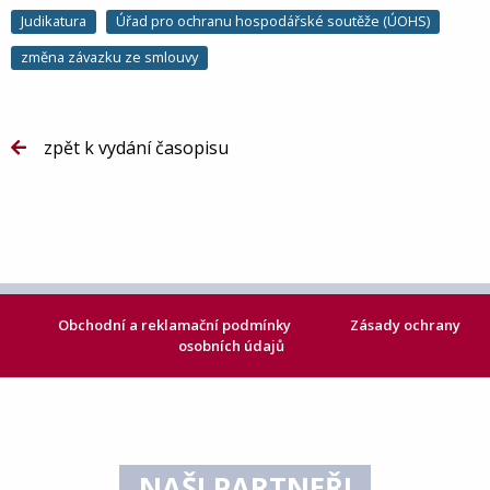
Judikatura
Úřad pro ochranu hospodářské soutěže (ÚOHS)
změna závazku ze smlouvy
zpět k vydání časopisu
Obchodní a reklamační podmínky
Zásady ochrany
osobních údajů
NAŠI PARTNEŘI