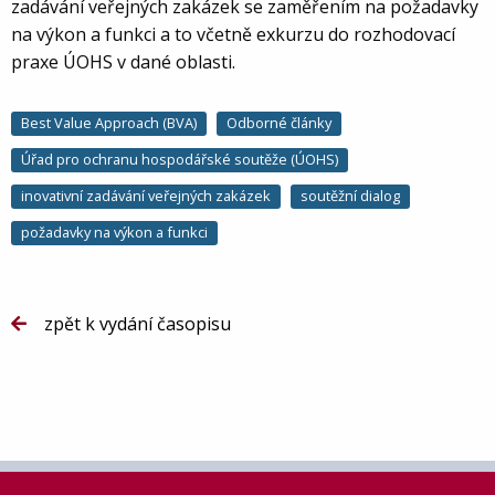
zadávání veřejných zakázek se zaměřením na požadavky
na výkon a funkci a to včetně exkurzu do rozhodovací
praxe ÚOHS v dané oblasti.
Best Value Approach (BVA)
Odborné články
Úřad pro ochranu hospodářské soutěže (ÚOHS)
inovativní zadávání veřejných zakázek
soutěžní dialog
požadavky na výkon a funkci
zpět k vydání časopisu