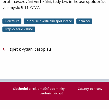
proti navazování vertikální, tedy tzv. in-house spolupráce
ve smyslu § 11 ZZVZ.
Judikatura
in-house / vertikální spolupráce
námitky
Krajský soud v Brně
zpět k vydání časopisu
Obchodní a reklamační podmínky
Zásady ochrany
osobních údajů