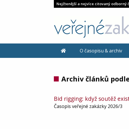
Nejčtenější a nejvíce citovaný odborný 
O časopisu & archiv
Archiv článků podle
Bid rigging: když soutěž exi
Časopis veřejné zakázky 2026/3