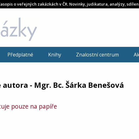
časopis o veřejných zakázkách v ČR. Novinky, judikatura, analýzy, sdílen
Předplatné
Knihy
Znalostní centrum
A
 autora - Mgr. Bc. Šárka Benešová
stuje pouze na papíře