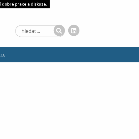
í dobré praxe a diskuze.
kce