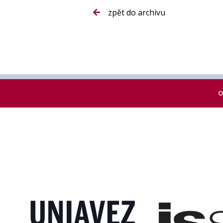
zpět do archivu
O